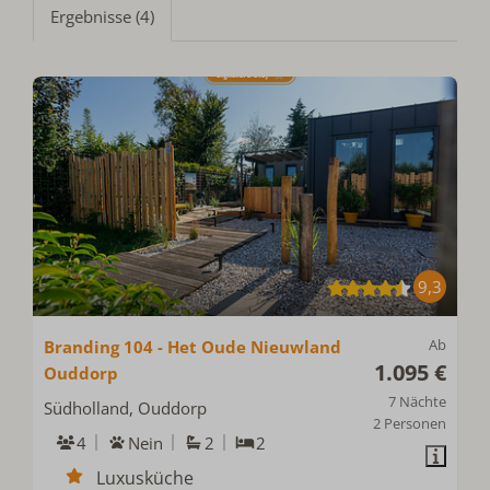
Ergebnisse (4)
9,3
Ab
Branding 104 - Het Oude Nieuwland
1.095 €
Ouddorp
7 Nächte
Südholland, Ouddorp
2 Personen
4
Nein
2
2
Luxusküche