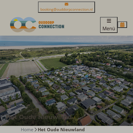
booking@ouddorpconnection.nl
Menü
Het Oude Nieuwland
Home
Het Oude Nieuwland