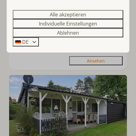
7 Nächte
Südholland, Ouddorp
2 Personen
Alle akzeptieren
8
Nein
2
6
Individuelle Einstellungen
Freistehend
Ablehnen
Strandnah
DE
Geschmackvoll dekoriert
Ansehen