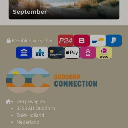
September
Bezahlen Sie sicher
Dorpsweg 26
3253 AH Ouddorp
Zuid-Holland
Nederland