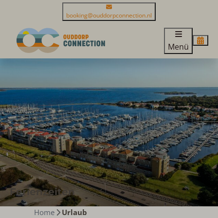
booking@ouddorpconnection.nl
Menü
Ferienzeiten
Home
Urlaub