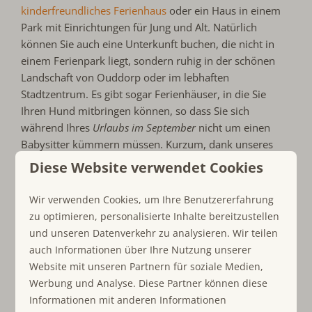
kinderfreundliches Ferienhaus
oder ein Haus in einem
Park mit Einrichtungen für Jung und Alt. Natürlich
können Sie auch eine Unterkunft buchen, die nicht in
einem Ferienpark liegt, sondern ruhig in der schönen
Landschaft von Ouddorp oder im lebhaften
Stadtzentrum. Es gibt sogar Ferienhäuser, in die Sie
Ihren Hund mitbringen können, so dass Sie sich
während Ihres
Urlaubs im September
nicht um einen
Babysitter kümmern müssen. Kurzum, dank unseres
breiten Angebots finden Sie immer ein Haus, das Ihren
Diese Website verwendet Cookies
Bedürfnissen entspricht.
Wir verwenden Cookies, um Ihre Benutzererfahrung
zu optimieren, personalisierte Inhalte bereitzustellen
Unsere Ferienwohnungen:
und unseren Datenverkehr zu analysieren. Wir teilen
An der Grenze von Süd-Holland und Zeeland
auch Informationen über Ihre Nutzung unserer
Website mit unseren Partnern für soziale Medien,
Ferienhäuser, Bungalows, Appartements
Werbung und Analyse. Diese Partner können diese
und Chalets
Informationen mit anderen Informationen
Unterkünfte an der Nordseeküste