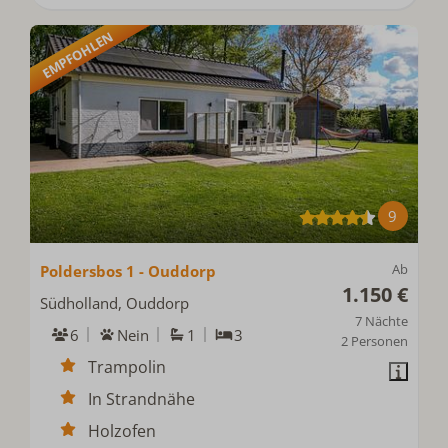
EMPFOHLEN
9
Ab
Poldersbos 1 - Ouddorp
1.150 €
Südholland, Ouddorp
7 Nächte
6
Nein
1
3
2 Personen
Trampolin
In Strandnähe
Holzofen