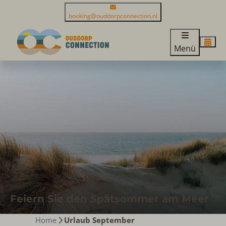
booking@ouddorpconnection.nl
Menü
Feiern Sie den Spätsommer am Meer
Home
Urlaub September