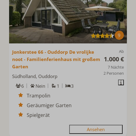
9
Ab
Jonkerstee 66 - Ouddorp De vrolijke
1.000 €
noot - Familienferienhaus mit großem
Garten
7 Nächte
2 Personen
Südholland, Ouddorp
6
Nein
1
3
Trampolin
Geräumiger Garten
Spielgerät
Ansehen