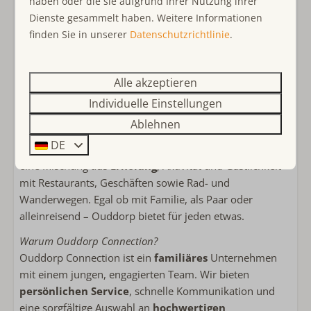
haben oder die sie aufgrund Ihrer Nutzung ihrer
ein gemütliches Restaurant für Mahlzeiten und Getränke.
Dienste gesammelt haben. Weitere Informationen
Strand und Ortszentrum von Ouddorp liegen in der
finden Sie in unserer
Datenschutzrichtlinie
.
näheren Umgebung und sind dank der
guten
Erreichbarkeit mit dem Auto
ideal für Familien mit
Kindern und auch für ältere Gäste.
Alle akzeptieren
Warum Ouddorp?
Individuelle Einstellungen
Ouddorp liegt auf der Insel Goeree-Overflakkee und ist
Ablehnen
bekannt für seine weiten
Sandstrände
, die unberührte
DE
Natur
und den gemütlichen Ortskern. Hier erleben Sie
eine Mischung aus
Erholung
, Aktivität und Gastlichkeit
mit Restaurants, Geschäften sowie Rad- und
Wanderwegen. Egal ob mit Familie, als Paar oder
alleinreisend – Ouddorp bietet für jeden etwas.
Warum Ouddorp Connection?
Ouddorp Connection ist ein
familiäres
Unternehmen
mit einem jungen, engagierten Team. Wir bieten
persönlichen Service
, schnelle Kommunikation und
eine sorgfältige Auswahl an
hochwertigen