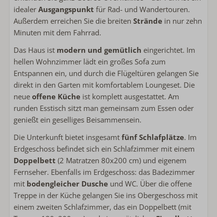
Wasserkocher
idealer
Ausgangspunkt
für Rad- und Wandertouren.
Außerdem erreichen Sie die breiten
Strände
in nur zehn
Außenbereich
Minuten mit dem Fahrrad.
Das Haus ist
modern und gemütlich
eingerichtet. Im
Lounge-Sofa
hellen Wohnzimmer lädt ein großes Sofa zum
Liegestühle
Entspannen ein, und durch die Flügeltüren gelangen Sie
Verwendung von Lagerung oder Schuppen
direkt in den Garten mit komfortablem Loungeset. Die
neue
offene Küche
ist komplett ausgestattet. Am
Sanitär
runden Esstisch sitzt man gemeinsam zum Essen oder
Handtücher inklusive
genießt ein geselliges Beisammensein.
Badezimmer im Erdgeschoss
Die Unterkunft bietet insgesamt
fünf Schlafplätze
. Im
Begehbare Dusche
Erdgeschoss befindet sich ein Schlafzimmer mit einem
Föhn
Doppelbett
(2 Matratzen 80x200 cm) und eigenem
Fernseher. Ebenfalls im Erdgeschoss: das Badezimmer
Schlafzimmer
mit
bodengleicher Dusche
und WC. Über die offene
Bettwäsche inklusive
Treppe in der Küche gelangen Sie ins Obergeschoss mit
Schlafzimmer im Erdgeschoss
einem zweiten Schlafzimmer, das ein Doppelbett (mit
Fernseher im Schlafzimmer