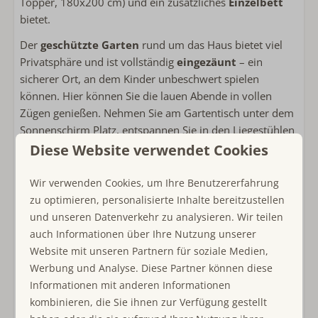
Topper, 180x200 cm) und ein zusätzliches
Einzelbett
bietet.
Kinderfreundlich
Der
geschützte Garten
rund um das Haus bietet viel
kinderfreundlich
Privatsphäre und ist vollständig
eingezäunt
– ein
sicherer Ort, an dem Kinder unbeschwert spielen
Lage Unterkunft
können. Hier können Sie die lauen Abende in vollen
Zügen genießen. Nehmen Sie am Gartentisch unter dem
Privatsphäre
Sonnenschirm Platz, entspannen Sie in den Liegestühlen
Freistehende Unterkunft im Ferienpark
oder bereiten Sie auf dem
Gasgrill
ein köstliches Essen
Diese Website verwendet Cookies
De Toekomst
zu. Mit Vogelgezwitscher im Hintergrund erleben Sie hier
das perfekte Urlaubsgefühl voller Natur und Ruhe.
Wir verwenden Cookies, um Ihre Benutzererfahrung
zu optimieren, personalisierte Inhalte bereitzustellen
Warum Bungalowpark De Toekomst?
und unseren Datenverkehr zu analysieren. Wir teilen
Der Bungalowpark De Toekomst ist eine
grüne und
auch Informationen über Ihre Nutzung unserer
ruhige
Ferienanlage in der Nähe von Ouddorp. Alle
Website mit unseren Partnern für soziale Medien,
Häuser verfügen über einen
eingezäunten Garten
, was
Werbung und Analyse. Diese Partner können diese
den Park besonders für Familien mit
Kindern
attraktiv
Informationen mit anderen Informationen
macht, die dort sicher spielen können. Nur wenige
kombinieren, die Sie ihnen zur Verfügung gestellt
Schritte entfernt befindet sich das
Eetcafé Westduin
,