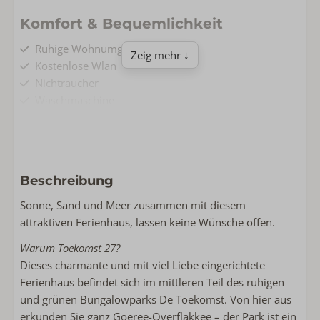
Komfort & Bequemlichkeit
Ruhige Wohnumgebung
Zeig mehr ↓
Kostenlose Wlan
Nichtraucher
Waschmaschine
Wohnen & Kochen
Grundfläche: 65
Komplette Küche
Beschreibung
Haustierfrei
Sonne, Sand und Meer zusammen mit diesem
Flachbildschirm-TV
attraktiven Ferienhaus, lassen keine Wünsche offen.
Wäscheständer
Spülmaschine
Warum Toekomst 27?
Induktion
Dieses charmante und mit viel Liebe eingerichtete
Kombimicrowelle
Ferienhaus befindet sich im mittleren Teil des ruhigen
Kühlschrank mit Gefrierfach
und grünen Bungalowparks De Toekomst. Von hier aus
Kaffeemaschinenfilter
erkunden Sie ganz Goeree-Overflakkee – der Park ist ein