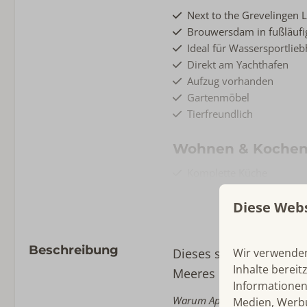
Next to the Grevelingen 
Brouwersdam in fußläufi
Ideal für Wassersportlie
Direkt am Yachthafen
Aufzug vorhanden
Gartenmöbel
Tierfreundlich
Wohnen & Koche
Komplette Küche
Flachbildschirm-TV
Diese Web
Wäscheständer
Spülmaschine
Induktion
Beschreibung
Wir verwenden
Dieses stilvolle Apartm
Kombimicrowelle
Inhalte bereit
Kühlschrank mit Gefrierf
Meeres und des Greve
Informationen
Nespresso
Warum Appartement Aalschol
Medien, Werbu
Wasserkocher