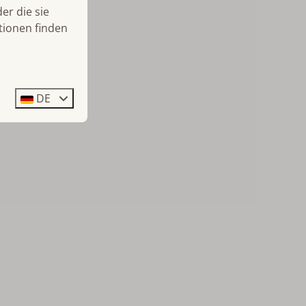
er die sie
tionen finden
DE