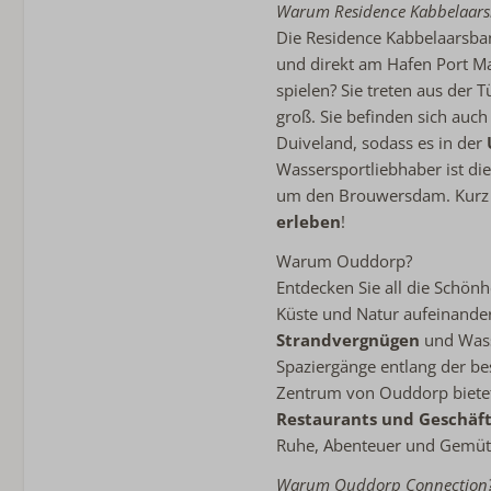
Warum Residence Kabbelaar
Die Residence Kabbelaarsba
und direkt am Hafen Port Ma
spielen? Sie treten aus der
groß. Sie befinden sich au
Duiveland, sodass es in der
Wassersportliebhaber ist die
um den Brouwersdam. Kurz g
erleben
!
Warum Ouddorp?
Entdecken Sie all die Schön
Küste und Natur aufeinandert
Strandvergnügen
und Wass
Spaziergänge entlang der be
Zentrum von Ouddorp bietet
Restaurants und Geschäf
Ruhe, Abenteuer und Gemütl
Warum Ouddorp Connection