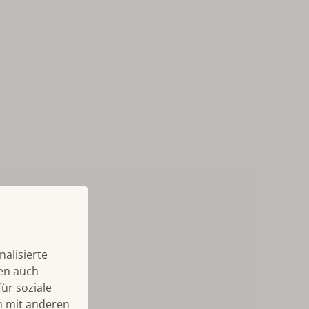
alisierte
len auch
ür soziale
n mit anderen