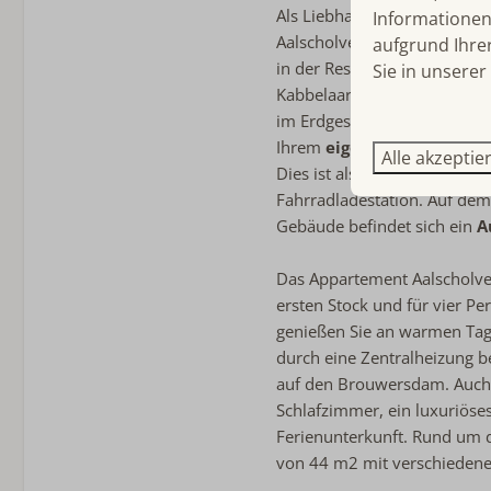
Als Liebhaber von Strand, N
Informationen 
Toaster
Aalscholver wie im Paradies
aufgrund Ihre
in der Residence Kabbelaars
Sie in unserer
Sanitär
Kabbelaarsbank können Sie 
Handtücher inklusive
im Erdgeschoss wählen. Ihre
Badezimmer im Erdgesc
Ihrem
eigenen abschließb
Alle akzeptie
Begehbare Dusche
Dies ist also die ideale Basis
Separate Toilette
Fahrradladestation. Auf dem
Gebäude befindet sich ein
A
Kinderfreundlich
Das Appartement Aalscholver
kinderfreundlich
ersten Stock und für vier P
genießen Sie an warmen Ta
durch eine Zentralheizung b
auf den Brouwersdam. Auch 
Schlafzimmer, ein luxuriöse
Ferienunterkunft. Rund um 
von 44 m2 mit verschiedene