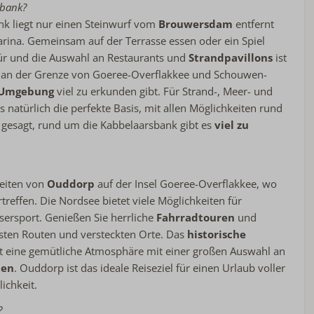
sbank?
nk liegt nur einen Steinwurf vom
Brouwersdam
entfernt
rina. Gemeinsam auf der Terrasse essen oder ein Spiel
 Tür und die Auswahl an Restaurants und
Strandpavillons
ist
ch an der Grenze von Goeree-Overflakkee und Schouwen-
Umgebung
viel zu erkunden gibt. Für Strand-, Meer- und
s natürlich die perfekte Basis, mit allen Möglichkeiten rund
esagt, rund um die Kabbelaarsbank gibt es
viel zu
heiten von
Ouddorp
auf der Insel Goeree-Overflakkee, wo
reffen. Die Nordsee bietet viele Möglichkeiten für
ersport. Genießen Sie herrliche
Fahrradtouren
und
sten Routen und versteckten Orte. Das
historische
 eine gemütliche Atmosphäre mit einer großen Auswahl an
ten
. Ouddorp ist das ideale Reiseziel für einen Urlaub voller
ichkeit.
?