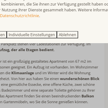
atur und Outdoor-Aktivitäten fühlen Sie sich im Appartement
kombinieren, die Sie ihnen zur Verfügung gestellt haben od
. Dieses
stilvolle und luxuriöse Apartment
befindet sich
r Nutzung ihrer Dienste gesammelt haben. Weitere Informa
bank, einem besonderen Ort zur Erholung. In der Residence
Datenschutzrichtlinie
.
Schlafzimmer
zwischen 6 Apartments im ersten Stock und 4 Apartments
Einzelbett: 4
 Fahrräder, Surfausrüstung und dergleichen können Sie in
hoss
Bettwäsche inklusive
aren Abstellraum
im Keller des Komplexes unterbringen.
ren
Individuelle Einstellungen
Ablehnen
Klimaanlage im Schlafzimmer
 für alle
Wassersportfans
. Jeder Keller hat eine eigene
 Parkplatz stehen vier Ladestationen zur Verfügung. Im
ufzug, der alle Etagen bedient
.
Lage Unterkunft
 ist ein großzügig gestaltetes Apartment von 67 m2 im
At the port
ersonen geeignet. Ein Aufzug ist vorhanden. Im Wohnzimmer
Privatsphäre
gen die
Klimaanlage
und im Winter wird die Wohnung
Residence Kabbelaarsbank
eheizt. Von hier aus haben Sie einen
wunderschönen Blick
eine gemütliche Essecke, eine offene Küche, zwei schöne
s Badezimmer und eine separate Toilette gehören zu Ihrer
das Apartment finden Sie einen beeindruckenden
Balkon
n Gartenmöbeln, wo Sie die Sonne genießen können.