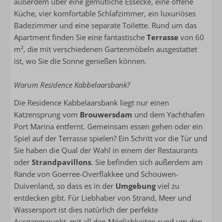
außerdem über eine gemütliche Essecke, eine offene
Badezimmer im Erdgeschoss
Küche, vier komfortable Schlafzimmer, ein luxuriöses
Begehbare Dusche
Badezimmer und eine separate Toilette. Rund um das
Separate Toilette
Apartment finden Sie eine fantastische
Terrasse
von 60
m², die mit verschiedenen Gartenmöbeln ausgestattet
Schlafzimmer
ist, wo Sie die Sonne genießen können.
Einzelbett: 8
Bettwäsche inklusive
Warum Residence Kabbelaarsbank?
Klimaanlage im Schlafzimmer
Die Residence Kabbelaarsbank liegt nur einen
Schlafzimmer im Erdgeschoss
Katzensprung vom
Brouwersdam
und dem Yachthafen
Port Marina entfernt. Gemeinsam essen gehen oder ein
Kinderfreundlich
Spiel auf der Terrasse spielen? Ein Schritt vor die Tür und
kinderfreundlich
Sie haben die Qual der Wahl in einem der Restaurants
oder
Strandpavillons
. Sie befinden sich außerdem am
Lage Unterkunft
Rande von Goerree-Overflakkee und Schouwen-
Duivenland, so dass es in der
Umgebung
viel zu
At the port
entdecken gibt. Für Liebhaber von Strand, Meer und
Privatsphäre
Wassersport ist dies natürlich der perfekte
Residence Kabbelaarsbank
Ausgangspunkt, mit all den Möglichkeiten rund um den