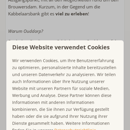
Brouwersdam. Kurzum, in der Gegend um die
Kabbelaarsbank gibt es
viel zu erleben
!
Warum Ouddorp?
Entdecken Sie die ganze Schönheit von Ouddorp auf der
Diese Website verwendet Cookies
Insel Goeree-Overflakkee, wo Küste und Natur
zusammenkommen. Die
Nordsee
bietet viele
Wir verwenden Cookies, um Ihre Benutzererfahrung
Möglichkeiten für Strandspaß und Wassersport.
zu optimieren, personalisierte Inhalte bereitzustellen
Genießen Sie schöne
Radtouren und Wanderungen
und unseren Datenverkehr zu analysieren. Wir teilen
entlang der besten Routen und versteckten Orte. Das
auch Informationen über Ihre Nutzung unserer
historische Zentrum
von Ouddorp bietet eine
Website mit unseren Partnern für soziale Medien,
gemütliche Atmosphäre mit einem breiten Angebot an
Werbung und Analyse. Diese Partner können diese
gastronomischen Einrichtungen und Geschäften.
Informationen mit anderen Informationen
Ouddorp ist das
ideale Ziel
für einen Urlaub voller
kombinieren, die Sie ihnen zur Verfügung gestellt
Ruhe, Abenteuer und Geselligkeit.
haben oder die sie aufgrund Ihrer Nutzung ihrer
Dienste gesammelt haben. Weitere Informationen
Warum Ouddorp Connection?