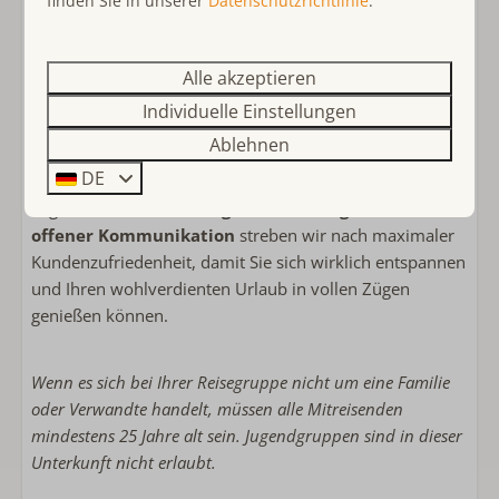
finden Sie in unserer
Datenschutzrichtlinie
.
Wählen Sie
Ouddorp Connection
für ein
unvergessliches Urlaubserlebnis. Wir sind ein
kleines
Familienunternehmen
mit einer Leidenschaft für
Alle akzeptieren
Gastfreundschaft und persönlichen Kontakt. Unser
Individuelle Einstellungen
junges, engagiertes Team kümmert sich mit viel Liebe
Ablehnen
zum Detail und hoher Qualität um Sie. Unsere Häuser
DE
erfüllen strenge Standards und bieten Komfort in jedem
Segment. Mit
Zuverlässigkeit, Schnelligkeit und
offener Kommunikation
streben wir nach maximaler
Kundenzufriedenheit, damit Sie sich wirklich entspannen
und Ihren wohlverdienten Urlaub in vollen Zügen
genießen können.
Wenn es sich bei Ihrer Reisegruppe nicht um eine Familie
oder Verwandte handelt, müssen alle Mitreisenden
mindestens 25 Jahre alt sein.
Jugendgruppen sind in dieser
Unterkunft nicht erlaubt.