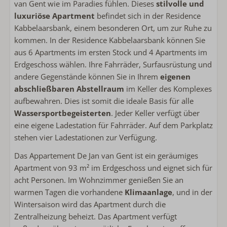
van Gent wie im Paradies fühlen. Dieses
stilvolle und
Backofen
luxuriöse Apartment
befindet sich in der Residence
Spülmaschine
Kabbelaarsbank, einem besonderen Ort, um zur Ruhe zu
Wäscheständer
kommen. In der Residence Kabbelaarsbank können Sie
Induktion
aus 6 Apartments im ersten Stock und 4 Apartments im
Kühlschrank mit Gefrierfach
Erdgeschoss wählen. Ihre Fahrräder, Surfausrüstung und
Nespresso
andere Gegenstände können Sie in Ihrem
eigenen
Wasserkocher
abschließbaren Abstellraum
im Keller des Komplexes
Toaster
aufbewahren. Dies ist somit die ideale Basis für alle
Wassersportbegeisterten
. Jeder Keller verfügt über
Außenbereich
eine eigene Ladestation für Fahrräder. Auf dem Parkplatz
stehen vier Ladestationen zur Verfügung.
Lounge-Sofa
Liegestühle
Das Appartement De Jan van Gent ist ein geräumiges
Verwendung von Lagerung oder Schuppen
Apartment von 93 m² im Erdgeschoss und eignet sich für
Fahrradkeller
acht Personen. Im Wohnzimmer genießen Sie an
warmen Tagen die vorhandene
Klimaanlage
, und in der
Sanitär
Wintersaison wird das Apartment durch die
Zentralheizung beheizt. Das Apartment verfügt
Handtücher inklusive