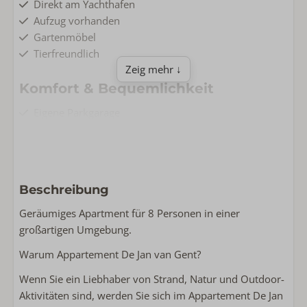
Direkt am Yachthafen
Aufzug vorhanden
Gartenmöbel
Tierfreundlich
Zeig mehr ↓
Komfort & Bequemlichkeit
Eigene Parkgarage
Ladestation beim Wohnung
Charging point for e-bikes
Erdgeschoss
Klimaanlage
Beschreibung
Kostenlose Wlan
Nichtraucher
Geräumiges Apartment für 8 Personen in einer
Waschmaschine
großartigen Umgebung.
Warum Appartement De Jan van Gent?
Wohnen & Kochen
Wenn Sie ein Liebhaber von Strand, Natur und Outdoor-
Komplette Küche
Aktivitäten sind, werden Sie sich im Appartement De Jan
Flachbildschirm-TV