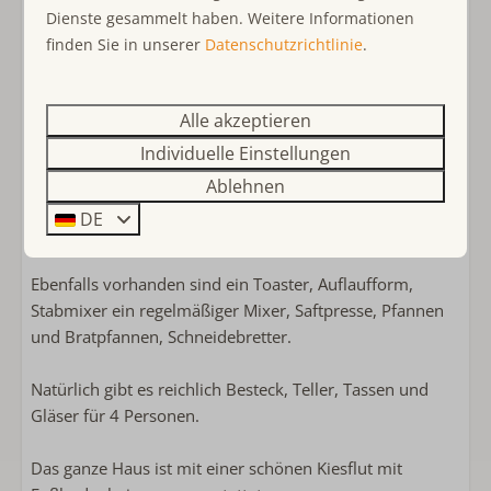
Dienste gesammelt haben. Weitere Informationen
Die Küche ist modern und verfügt über einen
finden Sie in unserer
Datenschutzrichtlinie
.
Kühlschrank mit Gefrierfach, einen Geschirrspüler, eine
Mikrowelle und einen 4-Flammen-Gasherd mit
Backofen, über dem sich eine Dunstabzugshaube
Alle akzeptieren
befindet, die man herausziehen muss, um sie zu
Individuelle Einstellungen
bedienen.
Ablehnen
Kaffee kann mit einer Filtermaschine zubereitet werden
DE
oder man kann die Pad-Maschine benutzen.
Ebenfalls vorhanden sind ein Toaster, Auflaufform,
Stabmixer ein regelmäßiger Mixer, Saftpresse, Pfannen
und Bratpfannen, Schneidebretter.
Natürlich gibt es reichlich Besteck, Teller, Tassen und
Gläser für 4 Personen.
Das ganze Haus ist mit einer schönen Kiesflut mit