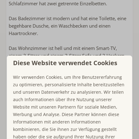
Schlafzimmer hat zwei getrennte Einzelbetten.
Lage Unterkunft
Privatsphäre
Das Badezimmer ist modern und hat eine Toilette, eine
Freistehende Unterkunft im Ferienpark
begehbare Dusche, ein Waschbecken und einen
Jonkerstee
Haartrockner.
Weiteres
Das Wohnzimmer ist hell und mit einem Smart-TV,
einem 3-Sitzer und einem 2-Sitzer Sofa und 2 Hockern
Bildschirme
Diese Website verwendet Cookies
ausgestattet. Vom Wohnzimmer aus führt eine
Schiebetür in den Wintergarten, der mit einem Paravent
Wir verwenden Cookies, um Ihre Benutzererfahrung
versehen ist, den man aufspannen kann, so dass man
zu optimieren, personalisierte Inhalte bereitzustellen
bei geöffnetem Wintergarten die Insekten aus dem
und unseren Datenverkehr zu analysieren. Wir teilen
Wohnzimmer fernhalten kann. Der Wintergarten ist auch
auch Informationen über Ihre Nutzung unserer
mit Jalousien ausgestattet, die per Fernbedienung
Website mit unseren Partnern für soziale Medien,
bedient werden können.
Werbung und Analyse. Diese Partner können diese
Informationen mit anderen Informationen
Der Esstisch ist standardmäßig für 4 Personen geeignet,
kombinieren, die Sie ihnen zur Verfügung gestellt
kann aber auch größer gemacht werden.
haben oder die sie aufgrund Ihrer Nutzung ihrer