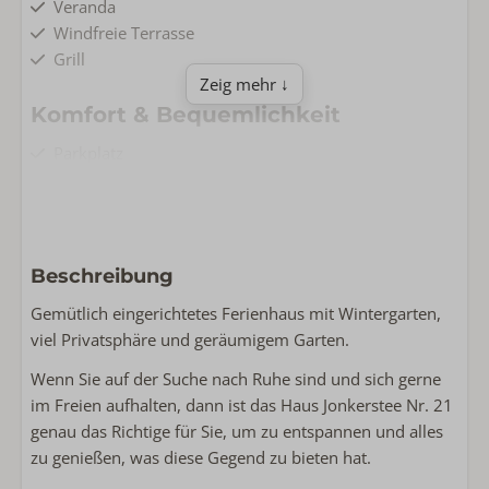
Veranda
Windfreie Terrasse
Grill
Zeig mehr ↓
Komfort & Bequemlichkeit
Parkplatz
Fußbodenheizung
Erdgeschoss
Klimaanlage
Kostenlose Wlan
Beschreibung
Nichtraucher
Waschmaschine
Gemütlich eingerichtetes Ferienhaus mit Wintergarten,
viel Privatsphäre und geräumigem Garten.
Wohnen & Kochen
Wenn Sie auf der Suche nach Ruhe sind und sich gerne
Grundfläche: 68
im Freien aufhalten, dann ist das Haus Jonkerstee Nr. 21
Komplette Küche
genau das Richtige für Sie, um zu entspannen und alles
Smart TV
zu genießen, was diese Gegend zu bieten hat.
Backofen