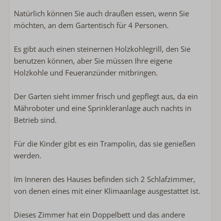
Natürlich können Sie auch draußen essen, wenn Sie
Handtücher inklusive
möchten, an dem Gartentisch für 4 Personen.
Badezimmer im Erdgeschoss
Begehbare Dusche
Es gibt auch einen steinernen Holzkohlegrill, den Sie
benutzen können, aber Sie müssen Ihre eigene
Schlafzimmer
Holzkohle und Feueranzünder mitbringen.
Einzelbett: 2
Bettwäsche inklusive
Der Garten sieht immer frisch und gepflegt aus, da ein
Doppelbett: 1
Mähroboter und eine Sprinkleranlage auch nachts in
Klimaanlage im Schlafzimmer
Betrieb sind.
Schlafzimmer im Erdgeschoss
Für die Kinder gibt es ein Trampolin, das sie genießen
Kinderfreundlich
werden.
kinderfreundlich
Im Inneren des Hauses befinden sich 2 Schlafzimmer,
Kinder(reise)bett
von denen eines mit einer Klimaanlage ausgestattet ist.
Kinderhochstuhl
Trampolin
Dieses Zimmer hat ein Doppelbett und das andere