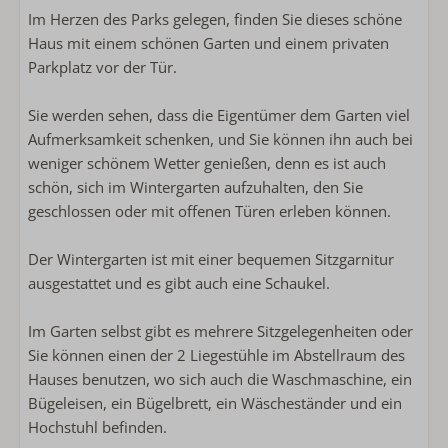
Bügeleisen
Im Herzen des Parks gelegen, finden Sie dieses schöne
Bügelbrett
Haus mit einem schönen Garten und einem privaten
Spülmaschine
Parkplatz vor der Tür.
Wäscheständer
Mikrowelle
Sie werden sehen, dass die Eigentümer dem Garten viel
Kühlschrank mit Gefrier
Aufmerksamkeit schenken, und Sie können ihn auch bei
Kaffeemaschine mit Pads
weniger schönem Wetter genießen, denn es ist auch
Kaffeemaschinenfilter
schön, sich im Wintergarten aufzuhalten, den Sie
Wasserkocher
geschlossen oder mit offenen Türen erleben können.
Toaster
Der Wintergarten ist mit einer bequemen Sitzgarnitur
Außenbereich
ausgestattet und es gibt auch eine Schaukel.
Lounge-Sofa
Im Garten selbst gibt es mehrere Sitzgelegenheiten oder
Liegestühle
Sie können einen der 2 Liegestühle im Abstellraum des
Verwendung von Lagerung oder Schuppen
Hauses benutzen, wo sich auch die Waschmaschine, ein
Fahrradkeller
Bügeleisen, ein Bügelbrett, ein Wäscheständer und ein
Hochstuhl befinden.
Sanitär