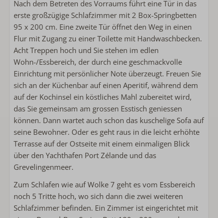
Nach dem Betreten des Vorraums führt eine Tür in das
Kombimicrowelle
erste großzügige Schlafzimmer mit 2 Box-Springbetten
Kühlschrank mit Gefrierfach
95 x 200 cm. Eine zweite Tür öffnet den Weg in einen
Nespresso
Flur mit Zugang zu einer Toilette mit Handwaschbecken.
Wasserkocher
Acht Treppen hoch und Sie stehen im edlen
Toaster
Wohn-/Essbereich, der durch eine geschmackvolle
Einrichtung mit persönlicher Note überzeugt. Freuen Sie
Außenbereich
sich an der Küchenbar auf einen Aperitif, während dem
auf der Kochinsel ein köstliches Mahl zubereitet wird,
Lounge-Sofa
das Sie gemeinsam am grossen Esstisch geniessen
können. Dann wartet auch schon das kuschelige Sofa auf
Sanitär
seine Bewohner. Oder es geht raus in die leicht erhöhte
Handtücher inklusive
Terrasse auf der Ostseite mit einem einmaligen Blick
Badezimmer im Erdgeschoss
über den Yachthafen Port Zélande und das
Badewanne
Grevelingenmeer.
Begehbare Dusche
Zum Schlafen wie auf Wolke 7 geht es vom Essbereich
Föhn
noch 5 Tritte hoch, wo sich dann die zwei weiteren
Separate Toilette
Schlafzimmer befinden. Ein Zimmer ist eingerichtet mit