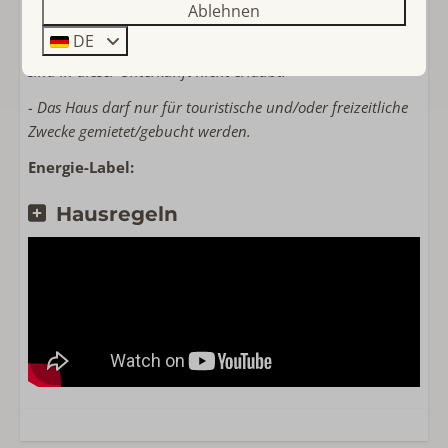
Ablehnen
Tresor
- Wenn Ihre Reisegruppe keine Familie ist, müssen alle
DE
Mitreisenden mindestens 25 Jahre alt sein. Jugendgruppen
sind in dieser Unterkunft nicht erlaubt.
- Das Haus darf nur für touristische und/oder freizeitliche
Zwecke gemietet/gebucht werden.
Energie-Label:
Hausregeln