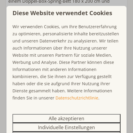
einem Doppel-Box-Spring-Bett 180 x 200 cm und
Schlafzimmer
Fernseher, sowie das Zweite mit 2 Box-Spring-Betten 90
Diese Website verwendet Cookies
Einzelbett: 2
x 200 cm. Die zwei Zimmer haben auch noch einen
Bettwäsche inklusive
gedeckten Balkon, wo ein malerischer Sonnenuntergang
Wir verwenden Cookies, um Ihre Benutzererfahrung
Doppelbett: 2
genossen werden kann. Das Badezimmer auf dieser
zu optimieren, personalisierte Inhalte bereitzustellen
Schlafzimmer im Erdgeschoss
Ebene überzeugt mit Badewanne, Dusche, Doppel-
und unseren Datenverkehr zu analysieren. Wir teilen
Fernseher im Schlafzimmer
Waschbecken und Toilette.
auch Informationen über Ihre Nutzung unserer
Zum Aus- und Einladen dürfen Sie mit dem Auto kurz
Website mit unseren Partnern für soziale Medien,
Kinderfreundlich
vor das Appartement fahren. Danach muss das Fahrzeug
Werbung und Analyse. Diese Partner können diese
kinderfreundlich
auf einem ca. 200m entfernten Parkplatz abgestellt
Informationen mit anderen Informationen
Kinder(reise)bett
werden. Mit der Erlaubnis des Eigentümers dürfen auch
kombinieren, die Sie ihnen zur Verfügung gestellt
Kinderhochstuhl
maximal 2 Hunde den Urlaub zusammen mit Ihnen
haben oder die sie aufgrund Ihrer Nutzung ihrer
genießen.
Dienste gesammelt haben. Weitere Informationen
Lage Unterkunft
finden Sie in unserer
Datenschutzrichtlinie
.
At the port
Port Zélande
- Vermietung an Firmen/Monteure in Port Zélande ist nicht
Alle akzeptieren
gestattet – bei Missbrauch wird der Zugang ohne
Individuelle Einstellungen
Weiteres
Rückerstattung verweigert.