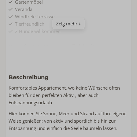
Gartenmöbel
Veranda
Windfreie Terrasse
Zeig mehr ↓
Tierfreundlich
2 Hunde willkommen
Komfort & Bequemlichkeit
Parkplatz
Fußbodenheizung
Ladestation im Park
Beschreibung
Kostenlose Wlan
Nichtraucher
Komfortables Appartement, wo keine Wünsche offen
bleiben für den perfekten Aktiv-, aber auch
Wohnen & Kochen
Entspannungsurlaub
Komplette Küche
Hier können Sie Sonne, Meer und Strand auf Ihre eigene
Smart TV
Weise genießen: von aktiv und sportlich bis hin zur
Spülmaschine
Entspannung und einfach die Seele baumeln lassen.
Induktion