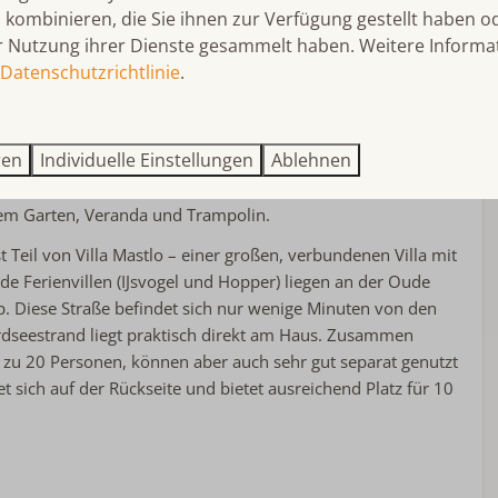
Begehbare Dusche
kombinieren, die Sie ihnen zur Verfügung gestellt haben od
Doppelwaschbecken
r Nutzung ihrer Dienste gesammelt haben. Weitere Informa
Datenschutzrichtlinie
.
ochwertiger Ausstattung ein paar Minuten vom
rten, Jacuzzi und Trampoline (Hunde erlaubt)
ren
Individuelle Einstellungen
Ablehnen
 entfernt finden Sie dieses wunderschöne, luxuriöse
em Garten, Veranda und Trampolin.
t Teil von Villa Mastlo – einer großen, verbundenen Villa mit
Kinderfreundlich
eide Ferienvillen (IJsvogel und Hopper) liegen an der Oude
 Diese Straße befindet sich nur wenige Minuten von den
kinderfreundlich
rdseestrand liegt praktisch direkt am Haus. Zusammen
Kinder(reise)bett
bis zu 20 Personen, können aber auch sehr gut separat genutzt
hoss
Kinderhochstuhl
t sich auf der Rückseite und bietet ausreichend Platz für 10
er
Spielgerät im Garten
Trampolin
Weiteres