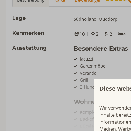
Lage
Südholland, Ouddorp
Kenmerken
10
2
2
4
Ausstattung
Besondere Extras
Jacuzzi
Gartenmöbel
Veranda
Grill
2 Hunde willkommen
Diese Web
Wohnen & Koche
Wir verwenden
Komplette Küche
Inhalte bereit
Backofen
Informationen
Bügeleisen
Medien, Werbu