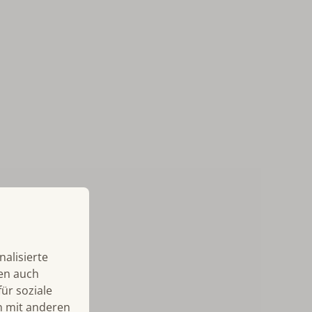
alisierte
len auch
ür soziale
n mit anderen