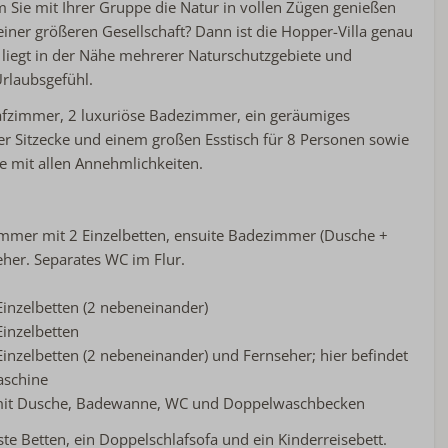
m Sie mit Ihrer Gruppe die Natur in vollen Zügen genießen
im Ferienpark
Wellnessoptionen
iner größeren Gesellschaft? Dann ist die Hopper-Villa genau
lla liegt in der Nähe mehrerer Naturschutzgebiete und
Urlaubsgefühl.
hlafzimmer, 2 luxuriöse Badezimmer, ein geräumiges
 Sitzecke und einem großen Esstisch für 8 Personen sowie
e mit allen Annehmlichkeiten.
immer mit 2 Einzelbetten, ensuite Badezimmer (Dusche +
her. Separates WC im Flur.
Einzelbetten (2 nebeneinander)
Einzelbetten
inzelbetten (2 nebeneinander) und Fernseher; hier befindet
aschine
it Dusche, Badewanne, WC und Doppelwaschbecken
te Betten, ein Doppelschlafsofa und ein Kinderreisebett.