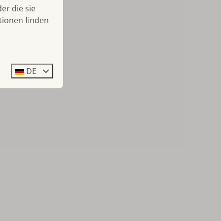
er die sie
tionen finden
DE