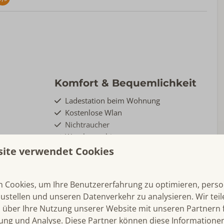
Komfort & Bequemlichkeit
Ladestation beim Wohnung
Kostenlose Wlan
Nichtraucher
Waschmaschine
site verwendet Cookies
n
Sanitär
Zeig mehr ↓
 Cookies, um Ihre Benutzererfahrung zu optimieren, person
Handtücher inklusive
zustellen und unseren Datenverkehr zu analysieren. Wir tei
Badezimmer im Erdgeschoss
 über Ihre Nutzung unserer Website mit unseren Partnern f
Badewanne
ng und Analyse. Diese Partner können diese Informatione