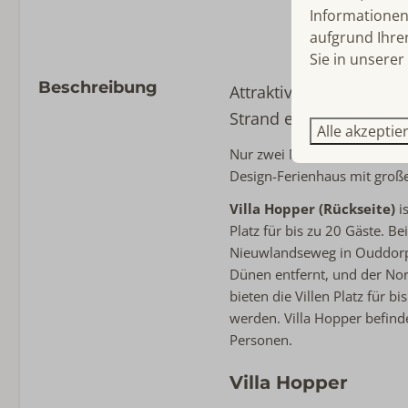
Bügelbrett
Informationen 
Spülmaschine
aufgrund Ihre
Induktion
Sie in unserer
Mikrowelle
Beschreibung
Attraktive Villa mit h
Kühlschrank mit Gefrier
Kaffeemaschinenfilter
Strand entfernt mit Ga
Alle akzeptie
Nespresso
Nur zwei Minuten vom Strand
Wasserkocher
Design-Ferienhaus mit groß
Toaster
Villa Hopper (Rückseite)
is
Schlafzimmer
Platz für bis zu 20 Gäste. B
Nieuwlandseweg in Ouddorp.
Einzelbett: 10
Dünen entfernt, und der No
Bettwäsche inklusive
bieten die Villen Platz für 
Schlafzimmer im Erdgesc
werden. Villa Hopper befinde
Fernseher im Schlafzimm
Personen.
Villa Hopper
Lage Unterkunft