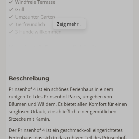
Windfreie Terrasse
Grill
Umzäunter Garten
Zeig mehr ↓
Tierfreundlich
3 Hunde willkommen
Komfort & Bequemlichkeit
Parkplatz
Kostenlose Wlan
Nichtraucher
Beschreibung
Waschmaschine
Prinsenhof 4 ist ein schönes Ferienhaus in einem
Wohnen & Kochen
ruhigen Teil des Prinsenhof Parks, umgeben von
Bäumen und Wäldern. Es bietet allen Komfort für einen
Grundfläche: 90
sorglosen Urlaub, einschließlich einer gemütlichen
Komplette Küche
Sitzecke mit Kamin.
Smart TV
Bügeleisen
Der Prinsenhof 4 ist ein geschmackvoll eingerichtetes
Bügelbrett
Ferienhaus, das sich in das ruhigen Teil des Prinsenhof-