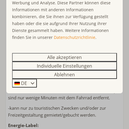
Handtücher inklusive
Werbung und Analyse. Diese Partner können diese
einen wunderschönen Panoramablick!
Badezimmer im Erdgeschoss
Informationen mit anderen Informationen
Der große Garten befindet sich im Südwesten und bietet
Regenschauer
kombinieren, die Sie ihnen zur Verfügung gestellt
aufgrund des kompletten Zauns viel Privatsphäre.
Begehbare Dusche
haben oder die sie aufgrund Ihrer Nutzung ihrer
Im Erdgeschoss befinden sich 2 Schlafzimmer mit jeweils
Föhn
Dienste gesammelt haben. Weitere Informationen
2 Betten.
Separate Toilette
finden Sie in unserer
Datenschutzrichtlinie
.
Auf dem Dachboden,
der über eine Loftleiter
erreichbar ist
, befindet sich ein weiteres Schlafzimmer
Schlafzimmer
mit einem Doppelbett und ein Zimmer mit 2
Alle akzeptieren
Einzelbett: 6
Einzelbetten.
Individuelle Einstellungen
Bettwäsche inklusive
Das Badezimmer mit Waschbecken und Duschkabine
Ablehnen
Doppelbett: 1
befindet sich neben dem Flur. Die Toilette ist separat.
Schlafzimmer im Erdgeschoss
DE
Sowohl der Strand als auch das Zentrum von Ouddorp
Kinderfreundlich
sind nur wenige Minuten mit dem Fahrrad entfernt.
kinderfreundlich
-kann nur zu touristischen Zwecken und/oder zur
Treppenschutzgitter
Freizeitgestaltung gemietet/gebucht werden.
Kinder(reise)bett
Energie-Label:
Kinderhochstuhl