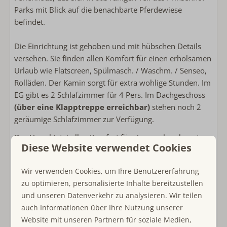
Spülmaschine
Parks mit Blick auf die benachbarte Pferdewiese
Wäscheständer
befindet.
Mikrowelle
Kühlschrank
Die Einrichtung ist gehoben und mit hübschen Details
Gefrierschrank
versehen. Sie finden allen Komfort für einen erholsamen
Kaffeemaschine mit Pads
Urlaub wie Flatscreen, Spülmasch. / Waschm. / Senseo,
Kaffeemaschinenfilter
Rolläden. Der Kamin sorgt für extra wohlige Stunden. Im
Wasserkocher
EG gibt es 2 Schlafzimmer für 4 Pers. Im Dachgeschoss
Toaster
(über eine Klapptreppe erreichbar)
stehen noch 2
geräumige Schlafzimmer zur Verfügung.
Außenbereich
Das Haus bietet allen Komfort für einen unbeschwerten
Diese Website verwendet Cookies
Urlaub. Das Wohnzimmer hat eine große Sitzecke und
Lounge-Sofa
da gibt es auch den Kamin. Die offene Küche ist um die
Liegestühle
Wir verwenden Cookies, um Ihre Benutzererfahrung
Ecke. Die Küche ist komplett ausgestattet, so dass Sie
Verwendung von Lagerung oder Schuppen
zu optimieren, personalisierte Inhalte bereitzustellen
eine köstliche Mahlzeit zubereiten können.
Fahrradkeller
und unseren Datenverkehr zu analysieren. Wir teilen
auch Informationen über Ihre Nutzung unserer
Vom Wohnzimmer aus können Sie durch die
Sanitär
Website mit unseren Partnern für soziale Medien,
Schiebetüren auf die Terrasse gehen und dort haben Sie