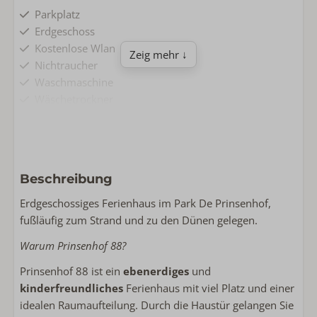
Parkplatz
Erdgeschoss
Kostenlose Wlan
Zeig mehr ↓
Nichtraucher
Waschmaschine
Wäschetrockner
Wohnen & Kochen
Grundfläche: 70
Komplette Küche
Beschreibung
Flachbildschirm-TV
Erdgeschossiges Ferienhaus im Park De Prinsenhof,
Backofen
fußläufig zum Strand und zu den Dünen gelegen.
Spülmaschine
Mikrowelle
Warum Prinsenhof 88?
Kühlschrank mit Gefrier
Prinsenhof 88 ist ein
ebenerdiges
und
Kaffeemaschinenfilter
kinderfreundliches
Ferienhaus mit viel Platz und einer
Nespresso
idealen Raumaufteilung. Durch die Haustür gelangen Sie
Wasserkocher