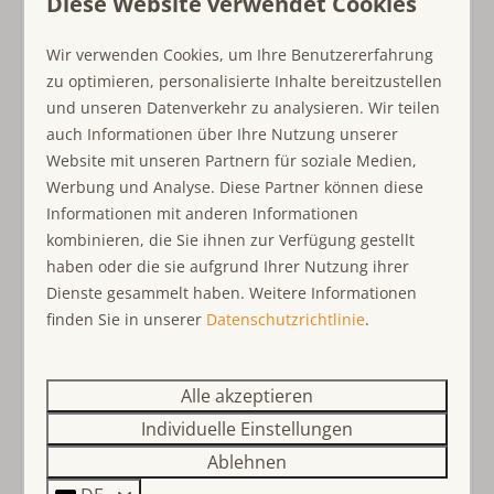
Diese Website verwendet Cookies
De Prinsenhof ist ein
ruhig gelegener
Ferienpark im
Grünen mit
großzügigen Grundstücken
und viel
kinderfreundlich
Wir verwenden Cookies, um Ihre Benutzererfahrung
Privatsphäre. Der
nahe Strand und die Dünen
sind
Kinderhochstuhl
zu optimieren, personalisierte Inhalte bereitzustellen
schnell zu erreichen, ebenso wie das Zentrum von
und unseren Datenverkehr zu analysieren. Wir teilen
Ouddorp. Ideal für Naturliebhaber und Ruhesuchende.
Lage Unterkunft
auch Informationen über Ihre Nutzung unserer
Warum Ouddorp?
Privatsphäre
Website mit unseren Partnern für soziale Medien,
Freistehende Unterkunft im Ferienpark
Werbung und Analyse. Diese Partner können diese
Ouddorp liegt auf der Insel Goeree-Overflakkee und ist
Prinsenhof
Informationen mit anderen Informationen
bekannt für seine weiten
Sandstrände
, die
unberührte
kombinieren, die Sie ihnen zur Verfügung gestellt
Natur
und den
gemütlichen Ortskern
. Hier erleben
haben oder die sie aufgrund Ihrer Nutzung ihrer
Sie eine Mischung aus
Erholung
, Aktivität und
Dienste gesammelt haben. Weitere Informationen
Gastlichkeit mit Restaurants, Geschäften sowie Rad- und
finden Sie in unserer
Datenschutzrichtlinie
.
Wanderwegen. Egal ob mit Familie, als Paar oder
alleinreisend – Ouddorp bietet für jeden etwas.
Warum Ouddorp Connection?
Alle akzeptieren
Ouddorp Connection ist ein
familiäres Unternehmen
Individuelle Einstellungen
mit einem jungen, engagierten Team. Wir bieten
Ablehnen
persönlichen Service
,
schnelle Kommunikation
und