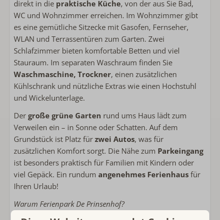
direkt in die
praktische Küche
, von der aus Sie Bad,
Toaster
WC und Wohnzimmer erreichen. Im Wohnzimmer gibt
es eine gemütliche Sitzecke mit Gasofen, Fernseher,
Außenbereich
WLAN und Terrassentüren zum Garten. Zwei
Schlafzimmer bieten komfortable Betten und viel
Lounge-Sofa
Stauraum. Im separaten Waschraum finden Sie
Waschmaschine, Trockner
, einen zusätzlichen
Sanitär
Kühlschrank und nützliche Extras wie einen Hochstuhl
Handtücher inklusive
und Wickelunterlage.
Badezimmer im Erdgeschoss
Der
große grüne Garten
rund ums Haus lädt zum
Begehbare Dusche
Verweilen ein – in Sonne oder Schatten. Auf dem
Grundstück ist Platz für
zwei Autos
, was für
Schlafzimmer
zusätzlichen Komfort sorgt. Die Nähe zum
Parkeingang
Einzelbett: 1
ist besonders praktisch für Familien mit Kindern oder
Bettwäsche inklusive
viel Gepäck. Ein rundum
angenehmes Ferienhaus
für
Doppelbett: 2
Ihren Urlaub!
Schlafzimmer im Erdgeschoss
Warum Ferienpark De Prinsenhof?
Kinderfreundlich