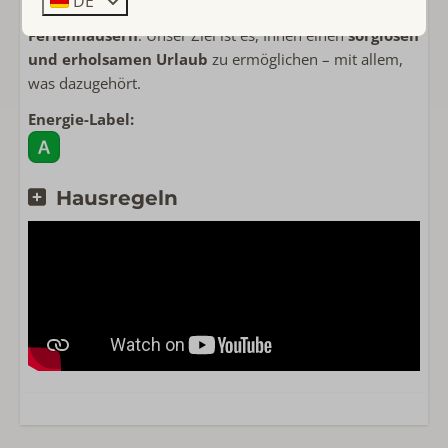
DE
eine sorgfältige Auswahl an
hochwertigen
Ferienhäusern
. Unser Ziel ist es, Ihnen einen
sorglosen
und erholsamen Urlaub
zu ermöglichen – mit allem,
was dazugehört.
Energie-Label:
Hausregeln