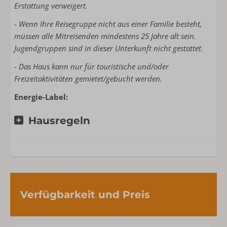
Erstattung verweigert.
Sandkasten
- Wenn Ihre Reisegruppe nicht aus einer Familie besteht,
Lage Unterkunft
müssen alle Mitreisenden mindestens 25 Jahre alt sein.
Jugendgruppen sind in dieser Unterkunft nicht gestattet.
Privatsphäre
Freistehende Unterkunft im Ferienpark
- Das Haus kann nur für touristische und/oder
Noordzeepark
Freizeitaktivitäten gemietet/gebucht werden.
Energie-Label:
Hausregeln
Verfügbarkeit und Preis