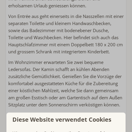
Bügelbrett
erholsamen Urlaub geniessen können.
Spülmaschine
Von Entrée aus geht einerseits in die Nasszellen mit einer
Wäscheständer
separaten Toilette und kleinem Handwaschbecken,
Eierkocher
sowie das Badezimmer mit bodenebener Dusche,
Kombimicrowelle
Toilette und Waschbecken. Hier befindet sich auch das
Kühlschrank
Hauptschlafzimmer mit einem Doppelbett 180 x 200 cm
Kaffeemaschine mit Pads
und grossem Schrank mit integriertem Kinderbett.
Kaffeemaschinenfilter
Wasserkocher
Im Wohnzimmer erwarteten Sie zwei bequeme
Toaster
Ledersofas. Der Kamin schafft an kühlen Abenden
zusätzliche Gemütlichkeit. Genießen Sie die Vorzüge der
Außenbereich
komfortabel ausgestatteten Küche für die Zubereitung
einer köstlichen Mahlzeit, welche Sie dann gemeinsam
Lounge-Sofa
am großen Esstisch oder am Gartentisch auf dem Außen
Verwendung von Lagerung oder Schuppen
Sitzplatz unter dem Sonnenschirm verköstigen können.
Fahrradkeller
Besonders Freude werden die Kinder an der
Diese Website verwendet Cookies
Gartenanlage haben. Ob Schaukel, Rutschbahn oder
Sanitär
Sandkasten, hier wird es den Kids nie langweilig. Aber