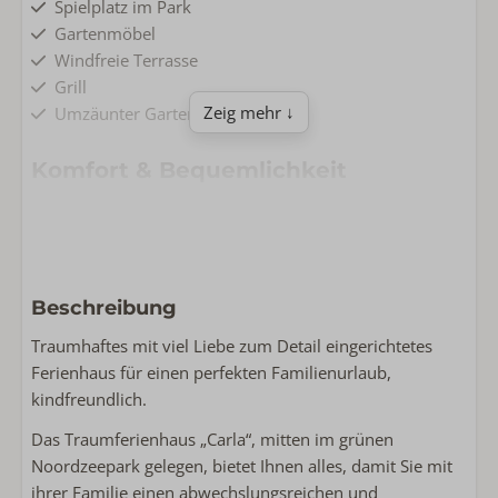
Spielplatz im Park
Gartenmöbel
Windfreie Terrasse
Grill
Zeig mehr ↓
Umzäunter Garten
Komfort & Bequemlichkeit
Parkplatz
Kostenlose Wlan
Nichtraucher
Waschmaschine
Beschreibung
Wäschetrockner
Traumhaftes mit viel Liebe zum Detail eingerichtetes
Wohnen & Kochen
Ferienhaus für einen perfekten Familienurlaub,
kindfreundlich.
Grundfläche: 90
Komplette Küche
Das Traumferienhaus „Carla“, mitten im grünen
Bügeleisen
Noordzeepark gelegen, bietet Ihnen alles, damit Sie mit
Flachbildschirm-TV
ihrer Familie einen abwechslungsreichen und