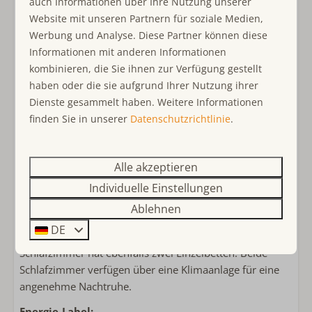
auch Informationen über Ihre Nutzung unserer
sich auch der Zugang zur Wohnung befindet.
Bettwäsche inklusive
Website mit unseren Partnern für soziale Medien,
Klimaanlage im Schlafzimmer
Werbung und Analyse. Diese Partner können diese
Das geräumige Wohnzimmer verfügt über eine offene
Informationen mit anderen Informationen
Küche mit modernen Annehmlichkeiten wie einem
Kinderfreundlich
kombinieren, die Sie ihnen zur Verfügung gestellt
elektrischen Kochfeld, Backofen, Toaster, Kühlschrank
haben oder die sie aufgrund Ihrer Nutzung ihrer
Treppenschutzgitter
mit Gefrierfach, Senseo Kaffeemaschine, Wasserkocher
Dienste gesammelt haben. Weitere Informationen
Kinder(reise)bett
und Geschirrspüler. In der gemütlichen Sitzecke befindet
finden Sie in unserer
Datenschutzrichtlinie
.
Kinderhochstuhl
sich ein komfortables sofa. Am Esstisch mit 5 Stühlen
können Sie Ihre Mahlzeiten in aller Ruhe genießen, und
Lage Unterkunft
es gibt sogar ein separates WC für zusätzlichen Komfort.
Alle akzeptieren
Im Zentrum
Im ersten Stock befindet sich ein Badezimmer mit einer
Individuelle Einstellungen
geräumigen Dusche und einem Waschbecken. Die
Ablehnen
Schlafzimmer sind über die Treppe erreichbar, eines ist
DE
mit zwei Einzelbetten ausgestattet. Das andere
Schlafzimmer hat ebenfalls zwei Einzelbetten. Beide
Schlafzimmer verfügen über eine Klimaanlage für eine
angenehme Nachtruhe.
Energie-Label: