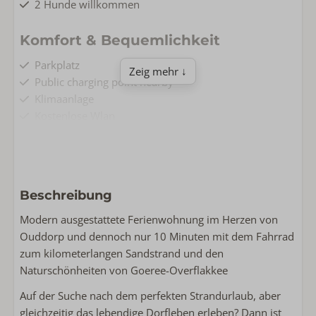
2 Hunde willkommen
Komfort & Bequemlichkeit
Parkplatz
Zeig mehr ↓
Public charging point nearby
Klimaanlage
Kostenlose Wlan
Nichtraucher
Waschmaschine
Wohnen & Kochen
Beschreibung
Grundfläche: 55
Modern ausgestattete Ferienwohnung im Herzen von
Komplette Küche
Ouddorp und dennoch nur 10 Minuten mit dem Fahrrad
Smart TV
zum kilometerlangen Sandstrand und den
Bügeleisen
Naturschönheiten von Goeree-Overflakkee
Backofen
Bügelbrett
Auf der Suche nach dem perfekten Strandurlaub, aber
Spülmaschine
gleichzeitig das lebendige Dorfleben erleben? Dann ist