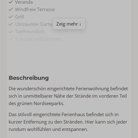
Veranda
Windfreie Terrasse
Grill
Zeig mehr ↓
Umzäunter Garten
Tierfreundlich
2 Hunde willkommen
Komfort & Bequemlichkeit
Parkplatz
Ladestation beim Wohnung
Beschreibung
Kostenlose Wlan
Nichtraucher
Die wunderschön eingerichtete Ferienwohnung befindet
Waschmaschine
sich in unmittelbarer Nähe der Strände im vorderen Teil
Wäschetrockner
des grünen Nordseeparks.
Das stilvoll eingerichtete Ferienhaus befindet sich in
Wohnen & Kochen
kurzer Entfernung zu den Stränden. Hier kann sich jeder
Grundfläche: 96
rundum wohlfühlen und entspannen.
Komplette Küche