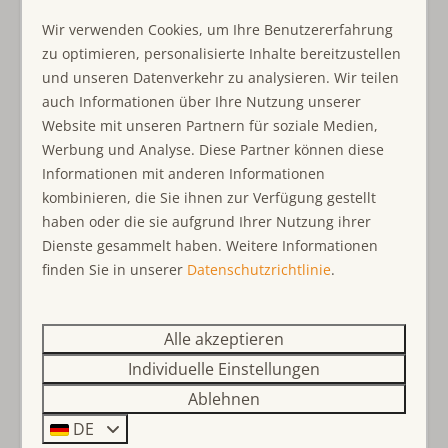
kleinem Handwaschbecken wird von allen sehr
Sanitär
geschätzt.
Wir verwenden Cookies, um Ihre Benutzererfahrung
zu optimieren, personalisierte Inhalte bereitzustellen
Handtücher inklusive
Die Frühaufsteher trinken ihren Morgenkaffee auf dem
und unseren Datenverkehr zu analysieren. Wir teilen
Badezimmer im Erdgeschoss
kleinen Sitzplatz im Südosten. Absolute Entspannung
auch Informationen über Ihre Nutzung unserer
Regenschauer
finden Sie im nordwestlichen Gartenbereich. Die
Website mit unseren Partnern für soziale Medien,
Begehbare Dusche
Einzäunung durch eine grüne Hecke garantiert viel
Werbung und Analyse. Diese Partner können diese
Föhn
Privatleben. In der gedeckten Loungegarnitur schmeckt
Informationen mit anderen Informationen
Separate Toilette
ein kühler Apéro besonders lecker, während auf dem
kombinieren, die Sie ihnen zur Verfügung gestellt
Grill leckere Köstlichkeiten zubereitet werden, die dann
haben oder die sie aufgrund Ihrer Nutzung ihrer
Schlafzimmer
am grossen Gartentisch unter dem Sonnenschirm
Dienste gesammelt haben. Weitere Informationen
verzehrt werden. Der Meister des Feuers hat dann sicher
Einzelbett: 2
finden Sie in unserer
Datenschutzrichtlinie
.
eine Auszeit auf einer der diverse Gartenliegen verdient.
Bettwäsche inklusive
Doppelbett: 2
Im Abstellraum stehen Ihnen eine Waschmaschine und
Alle akzeptieren
Trockner zur Verfügung. 2 Autos können vor dem Haus
Kinderfreundlich
parken, Ladestation am Haus.
Individuelle Einstellungen
kinderfreundlich
Ablehnen
Kinder(reise)bett
- Vermietung an Firmen/Monteure im Noordzeepark ist
DE
Kinderhochstuhl
nicht gestattet – bei Missbrauch wird der Zugang ohne