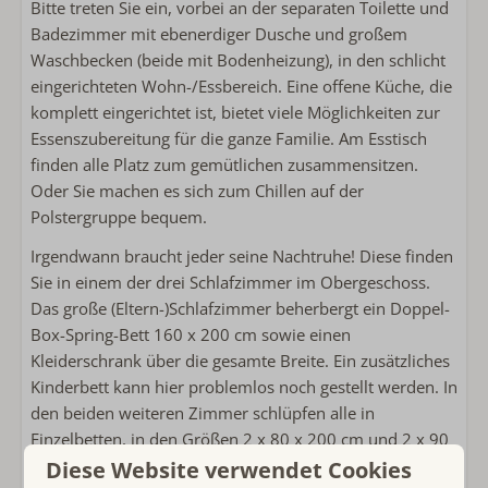
Bitte treten Sie ein, vorbei an der separaten Toilette und
Smart TV
Badezimmer mit ebenerdiger Dusche und großem
Bügeleisen
Waschbecken (beide mit Bodenheizung), in den schlicht
Bügelbrett
eingerichteten Wohn-/Essbereich. Eine offene Küche, die
Wäscheständer
komplett eingerichtet ist, bietet viele Möglichkeiten zur
Spülmaschine
Essenszubereitung für die ganze Familie. Am Esstisch
Kombimicrowelle
finden alle Platz zum gemütlichen zusammensitzen.
Kühlschrank mit Gefrier
Oder Sie machen es sich zum Chillen auf der
Kaffeemaschine mit Pads
Polstergruppe bequem.
Kaffeemaschinenfilter
Wasserkocher
Irgendwann braucht jeder seine Nachtruhe! Diese finden
Toaster
Sie in einem der drei Schlafzimmer im Obergeschoss.
Das große (Eltern-)Schlafzimmer beherbergt ein Doppel-
Außenbereich
Box-Spring-Bett 160 x 200 cm sowie einen
Kleiderschrank über die gesamte Breite. Ein zusätzliches
Lounge-Sofa
Kinderbett kann hier problemlos noch gestellt werden. In
Liegestühle
den beiden weiteren Zimmer schlüpfen alle in
Verwendung von Lagerung oder Schuppen
Einzelbetten, in den Größen 2 x 80 x 200 cm und 2 x 90
Fahrradkeller
x 200 cm, unter die Decke. Die zweite Toilette mit
Diese Website verwendet Cookies