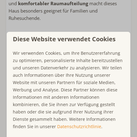
Privatsphäre
und
komfortabler Raumaufteilung
macht dieses
Freistehende Unterkunft im Ferienpark
Haus besonders geeignet für Familien und
Noordzeepark
Ruhesuchende.
Diese Website verwendet Cookies
Warum das Noordzeepark?
Wir verwenden Cookies, um Ihre Benutzererfahrung
Das Noordzeepark bietet eine sichere und angenehme
zu optimieren, personalisierte Inhalte bereitzustellen
Umgebung mit Einrichtungen wie einem
Tennisplatz
,
und unseren Datenverkehr zu analysieren. Wir teilen
einem Supermarkt und einem Spielplatz. Die
ruhige
auch Informationen über Ihre Nutzung unserer
Lage
des Parks macht ihn ideal sowohl für Entspannung
Website mit unseren Partnern für soziale Medien,
als auch für Aktivitäten. Außerdem liegt das
Werbung und Analyse. Diese Partner können diese
Noordzeepark in der Nähe des Meeres, sodass Sie
Informationen mit anderen Informationen
jederzeit einen Spaziergang zum
Strand
machen
kombinieren, die Sie ihnen zur Verfügung gestellt
können!
haben oder die sie aufgrund Ihrer Nutzung ihrer
Dienste gesammelt haben. Weitere Informationen
Warum Ouddorp?
finden Sie in unserer
Datenschutzrichtlinie
.
Entdecken Sie all die Schönheit von Ouddorp auf der