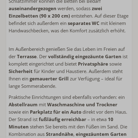
Schlafzimmer können die Betten bei Bedarf
auseinandergezogen
werden, sodass
zwei
Handtücher inklusive
Einzelbetten (90 x 200 cm)
entstehen. Auf dieser Etage
Badezimmer im Erdgeschoss
befindet sich außerdem ein
separates WC
mit kleinem
Begehbare Dusche
Handwaschbecken, was den Komfort zusätzlich erhöht.
Föhn
Separate Toilette
Im Außenbereich genießen Sie das Leben im Freien auf
Schlafzimmer
der
Terrasse
. Der
vollständig eingezäunte Garten
ist
komplett eingerichtet und bietet
Privatsphäre
sowie
Einzelbett: 2
Sicherheit
für Kinder und Haustiere. Außerdem steht
Bettwäsche inklusive
Ihnen ein
gemauerter Grill
zur Verfügung – ideal für
Doppelbett: 1
lange Sommerabende.
Kinderfreundlich
Praktische Einrichtungen sind ebenfalls vorhanden: ein
Abstellraum
mit
Waschmaschine und Trockner
kinderfreundlich
sowie ein
Parkplatz für ein Auto
direkt vor dem Haus.
Treppenschutzgitter
Der Strand ist
fußläufig erreichbar
– in etwa
10
Minuten
stehen Sie bereits mit den Füßen im Sand. Die
Lage Unterkunft
Kombination aus
Strandnähe
,
eingezäuntem Garten