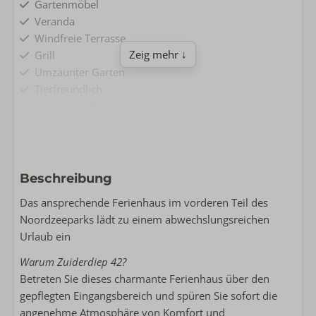
Gartenmöbel
Veranda
Windfreie Terrasse
Zeig mehr ↓
Grill
Umzäunter Garten
Tierfreundlich
3 Hunde willkommen
Komfort & Bequemlichkeit
Parkplatz
Beschreibung
Kostenlose Wlan
Nichtraucher
Das ansprechende Ferienhaus im vorderen Teil des
Waschmaschine
Noordzeeparks lädt zu einem abwechslungsreichen
Wäschetrockner
Urlaub ein
Warum Zuiderdiep 42?
Wohnen & Kochen
Betreten Sie dieses charmante Ferienhaus über den
Grundfläche: 92
gepflegten Eingangsbereich und spüren Sie sofort die
Komplette Küche
angenehme Atmosphäre von Komfort und