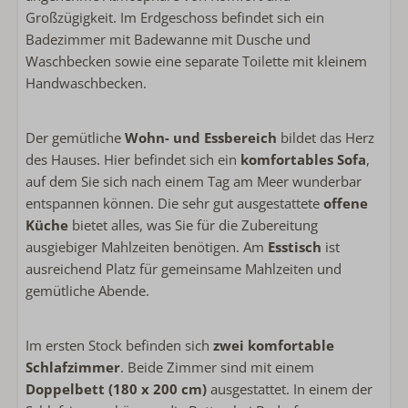
Bügeleisen
Großzügigkeit. Im Erdgeschoss befindet sich ein
Flachbildschirm-TV
Badezimmer mit Badewanne mit Dusche und
Bügelbrett
Waschbecken sowie eine separate Toilette mit kleinem
Wäscheständer
Handwaschbecken.
Spülmaschine
Kombimicrowelle
Der gemütliche
Wohn- und Essbereich
bildet das Herz
Kühlschrank mit Gefrier
des Hauses. Hier befindet sich ein
komfortables Sofa
,
Kaffeemaschinenfilter
auf dem Sie sich nach einem Tag am Meer wunderbar
Wasserkocher
entspannen können. Die sehr gut ausgestattete
offene
Toaster
Küche
bietet alles, was Sie für die Zubereitung
ausgiebiger Mahlzeiten benötigen. Am
Esstisch
ist
Außenbereich
ausreichend Platz für gemeinsame Mahlzeiten und
gemütliche Abende.
Lounge-Sofa
Liegestühle
Verwendung von Lagerung oder Schuppen
Im ersten Stock befinden sich
zwei komfortable
Fahrradkeller
Schlafzimmer
. Beide Zimmer sind mit einem
Doppelbett (180 x 200 cm)
ausgestattet. In einem der
Sanitär