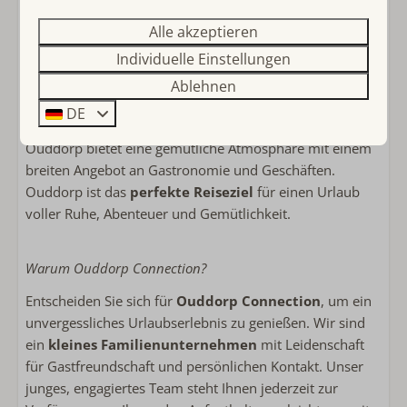
Insel Goeree-Overflakkee, wo Küste und Natur
Alle akzeptieren
aufeinandertreffen. Die
Nordsee
bietet zahlreiche
Individuelle Einstellungen
Möglichkeiten für Strandvergnügen und Wassersport.
Genießen Sie wunderschöne
Fahrradtouren und
Ablehnen
Wanderungen
auf den besten Routen und zu
DE
versteckten Orten. Das
historische Zentrum
von
Ouddorp bietet eine gemütliche Atmosphäre mit einem
breiten Angebot an Gastronomie und Geschäften.
Ouddorp ist das
perfekte Reiseziel
für einen Urlaub
voller Ruhe, Abenteuer und Gemütlichkeit.
Warum Ouddorp Connection?
Entscheiden Sie sich für
Ouddorp Connection
, um ein
unvergessliches Urlaubserlebnis zu genießen. Wir sind
ein
kleines Familienunternehmen
mit Leidenschaft
für Gastfreundschaft und persönlichen Kontakt. Unser
junges, engagiertes Team steht Ihnen jederzeit zur