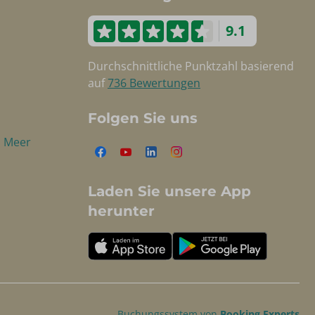
9.1
Durchschnittliche Punktzahl basierend
auf
736 Bewertungen
Folgen Sie uns
m Meer
Laden Sie unsere App
herunter
Buchungssystem von
Booking Experts