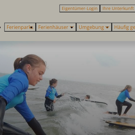
Eigentümer-Login
Ihre Unterkunft
Ferienparks
Ferienhäuser
Umgebung
Häufig ge