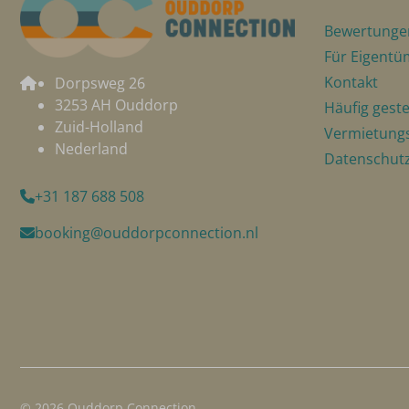
Bewertunge
Für Eigentü
Kontakt
Dorpsweg 26
3253 AH Ouddorp
Häufig geste
Zuid-Holland
Vermietung
Nederland
Datenschutz
+31 187 688 508
booking@ouddorpconnection.nl
© 2026 Ouddorp Connection