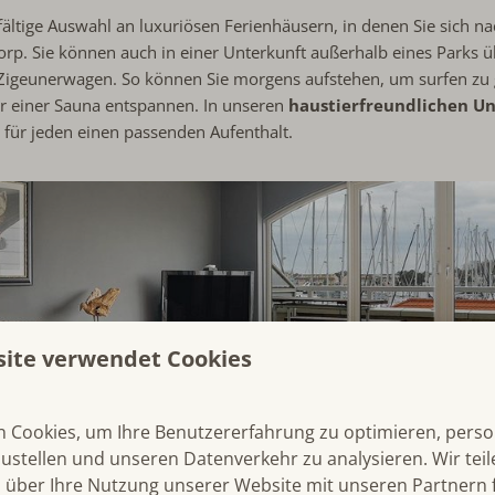
ältige Auswahl an luxuriösen Ferienhäusern, in denen Sie sich 
rp. Sie können auch in einer Unterkunft außerhalb eines Parks 
n Zigeunerwagen. So können Sie morgens aufstehen, um surfen zu
er einer Sauna entspannen. In unseren
haustierfreundlichen U
 für jeden einen passenden Aufenthalt.
site verwendet Cookies
 Cookies, um Ihre Benutzererfahrung zu optimieren, person
zustellen und unseren Datenverkehr zu analysieren. Wir tei
 über Ihre Nutzung unserer Website mit unseren Partnern f