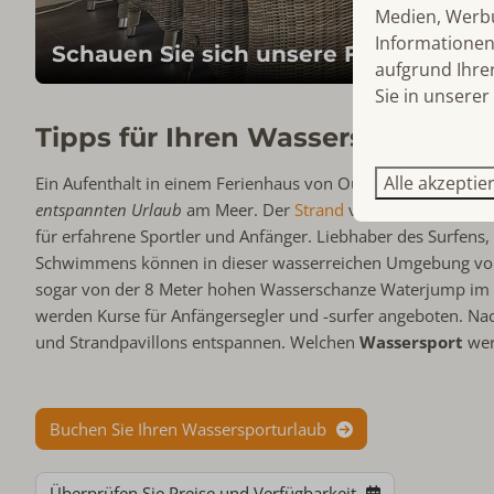
Medien, Werbu
Informationen 
Schauen Sie sich unsere Ferienhäuse
aufgrund Ihre
Sie in unserer
Tipps für Ihren Wassersporturla
Alle akzeptie
Ein Aufenthalt in einem Ferienhaus von Ouddorp Connection
entspannten Urlaub
am Meer. Der
Strand
von Goeree-Overfla
für erfahrene Sportler und Anfänger. Liebhaber des Surfens,
Schwimmens können in dieser wasserreichen Umgebung vol
sogar von der 8 Meter hohen Wasserschanze Waterjump im 
werden Kurse für Anfängersegler und -surfer angeboten. Na
und Strandpavillons entspannen. Welchen
Wassersport
wer
Buchen Sie Ihren Wassersporturlaub
Überprüfen Sie Preise und Verfügbarkeit