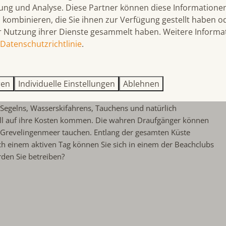
ng und Analyse. Diese Partner können diese Informatione
kombinieren, die Sie ihnen zur Verfügung gestellt haben od
r an
r Nutzung ihrer Dienste gesammelt haben. Weitere Informa
Datenschutzrichtlinie
.
ub
ren
Individuelle Einstellungen
Ablehnen
 ist der ideale Ausgangspunkt für einen
aktiven oder
kkee eignet sich perfekt für verschiedene Wassersportarten
 Segelns, Wasserskifahrens, Tauchens und natürlich
l auf ihre Kosten kommen. Die wahren Draufgänger können
Grevelingenmeer tauchen. Entlang der gesamten Küste
ch einem aktiven Tag können Sie sich in einem der Beachclubs
den Sie betreiben?