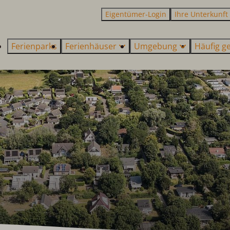
Eigentümer-Login
Ihre Unterkunft
Ferienparks
Ferienhäuser
Umgebung
Häufig ge