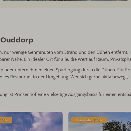
n Ouddorp
n, nur wenige Gehminuten vom Strand und den Dünen entfernt. Hi
lbarer Nähe. Ein idealer Ort für alle, die Wert auf Raum, Privats
rp oder unternehmen einen Spaziergang durch die Dünen. Für Frü
les Restaurant in der Umgebung. Wer sich gerne aktiv bewegt, fi
g ist Prinsenhof eine vielseitige Ausgangsbasis für einen entsp
 5778km
In Parknähe: 5778km