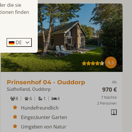
er die sie
tionen finden
DE
9,3
Prinsenhof 04 - Ouddorp
Ab
970 €
Südholland, Ouddorp
7 Nächte
8
6
1
4
2 Personen
Hundefreundlich
Eingezäunter Garten
Umgeben von Natur