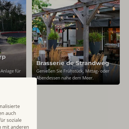
rp
Brasserie de Strandweg
Anlage für
Genießen Sie Frühstück, Mittag- oder
Abendessen nahe dem Meer.
alisierte
len auch
ür soziale
n mit anderen