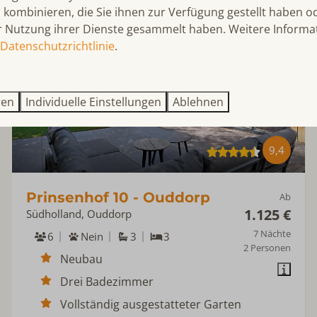
kombinieren, die Sie ihnen zur Verfügung gestellt haben od
r Nutzung ihrer Dienste gesammelt haben. Weitere Informa
Datenschutzrichtlinie
.
ren
Individuelle Einstellungen
Ablehnen
9,4
Prinsenhof 10 - Ouddorp
Ab
1.125 €
Südholland, Ouddorp
7 Nächte
6
Nein
3
3
2 Personen
Neubau
Drei Badezimmer
Vollständig ausgestatteter Garten