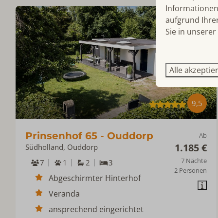
Informationen 
aufgrund Ihre
Sie in unserer
Alle akzeptie
9,5
Prinsenhof 65 - Ouddorp
Ab
1.185 €
Südholland, Ouddorp
7 Nächte
7
1
2
3
2 Personen
Abgeschirmter Hinterhof
Veranda
ansprechend eingerichtet