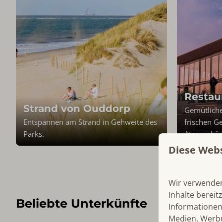
Restau
Strand von Ouddorp
Gemütliche
Entspannen am Strand in Gehweite des
frischen G
Parks.
Atmosphär
Diese Web
Wir verwenden
Inhalte bereit
Beliebte Unterkünfte
Informationen
Medien, Werbu