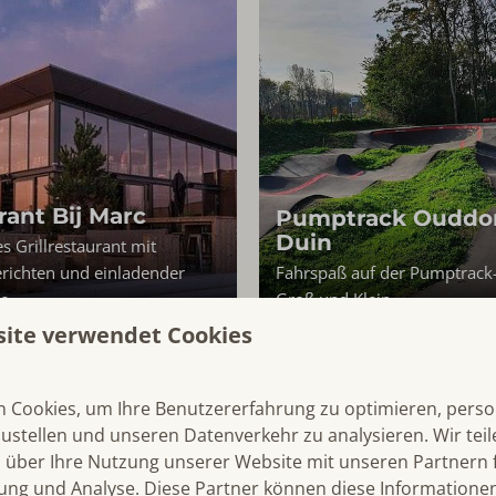
rant Bij Marc
Pumptrack Ouddo
Duin
s Grillrestaurant mit
erichten und einladender
Fahrspaß auf der Pumptrack-
e
Groß und Klein.
site verwendet Cookies
 Cookies, um Ihre Benutzererfahrung zu optimieren, person
zustellen und unseren Datenverkehr zu analysieren. Wir tei
 über Ihre Nutzung unserer Website mit unseren Partnern f
ng und Analyse. Diese Partner können diese Informatione